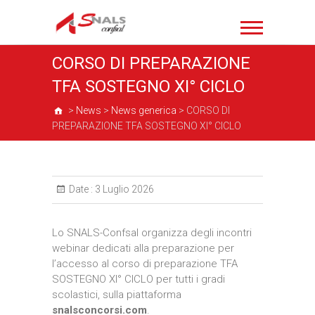
CORSO DI PREPARAZIONE
TFA SOSTEGNO XI° CICLO
>
News
>
News generica
>
CORSO DI
PREPARAZIONE TFA SOSTEGNO XI° CICLO
Date :
3 Luglio 2026
Lo SNALS-Confsal organizza degli incontri
webinar dedicati alla preparazione per
l’accesso al corso di preparazione TFA
SOSTEGNO XI° CICLO per tutti i gradi
scolastici, sulla piattaforma
snalsconcorsi.com
.